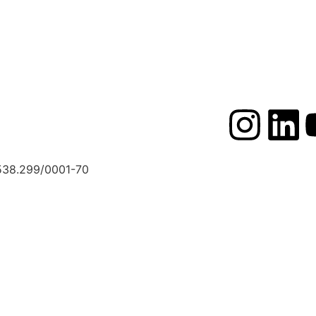
a de Privacidade
|
Termos de Uso
38.299/0001-70